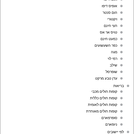
אופיס דיפו
הום סנטר
ויקטורי
חצי חינם
טויס אר אס
כמעט חינם
כפר השעשועים
מגה
רמי לוי
שילב
שופרסל
עדן טבע מרקט
בריאות
קופות חולים מכבי
קופות חולים כללית
קופות חולים לאומית
קופות חולים מאוחדת
סופרפארם
ניופארם
לפי יישובים