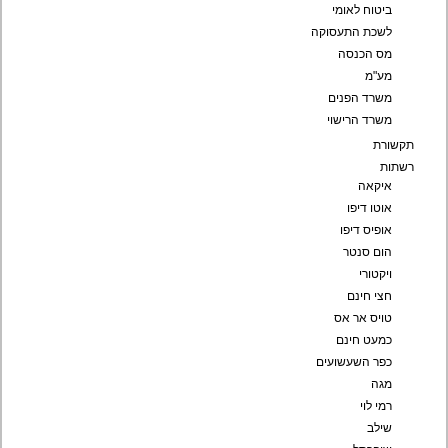
ביטוח לאומי
לשכת התעסוקה
מס הכנסה
מע"מ
משרד הפנים
משרד הרישוי
תקשורת
רשתות
איקאה
אוטו דיפו
אופיס דיפו
הום סנטר
ויקטורי
חצי חינם
טויס אר אס
כמעט חינם
כפר השעשועים
מגה
רמי לוי
שילב