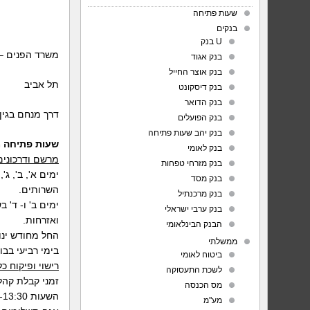
שעות פתיחה
בנקים
U בנק
משרד הפנים –
בנק אגוד
בנק אוצר החייל
תל אביב
בנק דיסקונט
בנק הדואר
דרך מנחם בגין 125
בנק הפועלים
בנק יהב שעות פתיחה
שעות פתיחה 
בנק לאומי
מרשם ודרכונים
בנק מזרחי טפחות
בנק מסד
השרותים.
בנק מרכנתיל
בנק ערבי ישראלי
ואזרחות.
הבנק הבינלאומי
ממשלתי
בימי רביעי בבו
ביטוח לאומי
רישוי ופיקוח כל
לשכת התעסוקה
מס הכנסה
השעות 15:30-13:30 למעט יום ד'
מע"מ