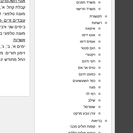
אגף תשלומים ו
משרד הפנים
קבלת קהל: א', ב', ד',
משרד הרישוי
מענה טלפוני: 08:00-11:00
תקשורת
עובדים זרים -סיע
רשתות
בימים שני ורביעי בין השעות 12:30
איקאה
מענה טלפוני בימים
אוטו דיפו
אשרות
אופיס דיפו
ימים א', ב', ג', ה' בש
הום סנטר
זימון תורים: מענה אנושי,
ויקטורי
החל מחודש ינואר 2011 לא תהיה קבלת קהל בימי 
חצי חינם
טויס אר אס
כמעט חינם
כפר השעשועים
מגה
רמי לוי
שילב
שופרסל
עדן טבע מרקט
בריאות
קופות חולים מכבי