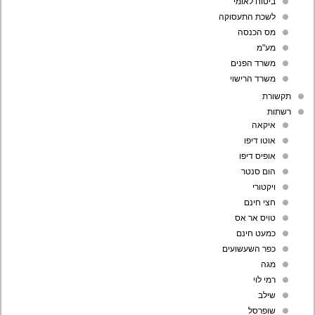
ביטוח לאומי
לשכת התעסוקה
מס הכנסה
מע"מ
משרד הפנים
משרד הרישוי
תקשורת
רשתות
איקאה
אוטו דיפו
אופיס דיפו
הום סנטר
ויקטורי
חצי חינם
טויס אר אס
כמעט חינם
כפר השעשועים
מגה
רמי לוי
שילב
שופרסל