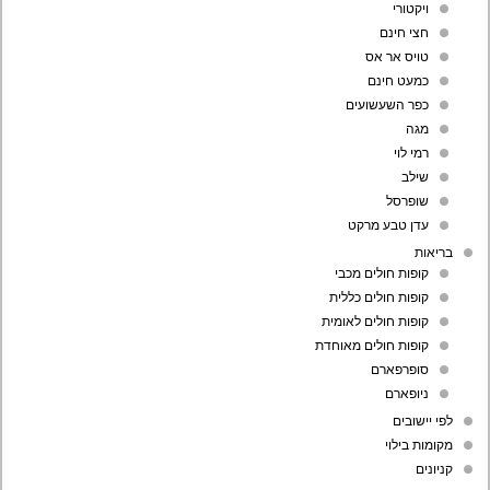
ויקטורי
חצי חינם
טויס אר אס
כמעט חינם
כפר השעשועים
מגה
רמי לוי
שילב
שופרסל
עדן טבע מרקט
בריאות
קופות חולים מכבי
קופות חולים כללית
קופות חולים לאומית
קופות חולים מאוחדת
סופרפארם
ניופארם
לפי יישובים
מקומות בילוי
קניונים