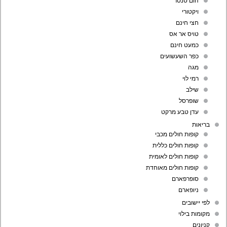
הום סנטר
ויקטורי
חצי חינם
טויס אר אס
כמעט חינם
כפר השעשועים
מגה
רמי לוי
שילב
שופרסל
עדן טבע מרקט
בריאות
קופות חולים מכבי
קופות חולים כללית
קופות חולים לאומית
קופות חולים מאוחדת
סופרפארם
ניופארם
לפי יישובים
מקומות בילוי
קניונים