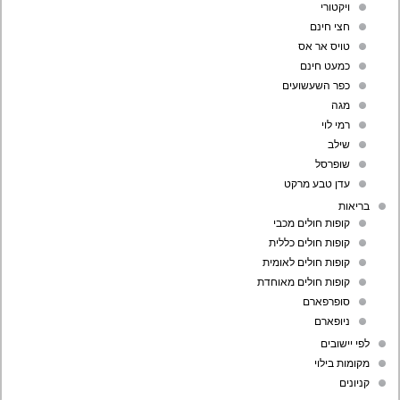
ויקטורי
חצי חינם
טויס אר אס
כמעט חינם
כפר השעשועים
מגה
רמי לוי
שילב
שופרסל
עדן טבע מרקט
בריאות
קופות חולים מכבי
קופות חולים כללית
קופות חולים לאומית
קופות חולים מאוחדת
סופרפארם
ניופארם
לפי יישובים
מקומות בילוי
קניונים