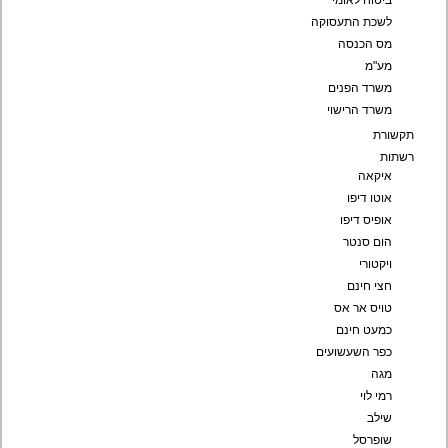
ביטוח לאומי
לשכת התעסוקה
מס הכנסה
מע"מ
משרד הפנים
משרד הרישוי
תקשורת
רשתות
איקאה
אוטו דיפו
אופיס דיפו
הום סנטר
ויקטורי
חצי חינם
טויס אר אס
כמעט חינם
כפר השעשועים
מגה
רמי לוי
שילב
שופרסל