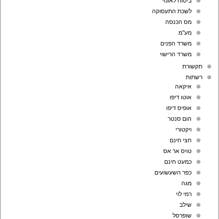
ביטוח לאומי
לשכת התעסוקה
מס הכנסה
מע"מ
משרד הפנים
משרד הרישוי
תקשורת
רשתות
איקאה
אוטו דיפו
אופיס דיפו
הום סנטר
ויקטורי
חצי חינם
טויס אר אס
כמעט חינם
כפר השעשועים
מגה
רמי לוי
שילב
שופרסל